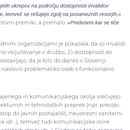
ejetih ukrepov na področju dostopnosti invalidov
ne, temveč se rešujejo zgolj na posameznih resorjih.«
ozitivni premiki, a premalo:
»Predvsem kar se tiče
ladnimi organizacijami je pokazala, da so invalidi
ošno vključevanje v družbo, 2.) dostopnost do
ostavljajo, da je bilo do danes v Sloveniji
 naslovili problematiko oseb s funkcionalno
 grajenega in komunikacijskega okolja srečujejo
tekturnih in tehnoloških preprek (npr. preozki
ostop do javnih postajališč, neustrezni sanitarni
ce idr…), temveč tudi komunikacijske ovire