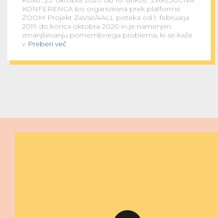
KDAJ: 23. oktobra 2020 ob 10. uriKJE: ZAKLJUČNA
KONFERENCA bo organizirana prek platforme
ZOOM Projekt ZaVse/4ALL poteka od 1. februarja
2019 do konca oktobra 2020 in je namenjen
zmanjševanju pomembnega problema, ki se kaže
v
Preberi več