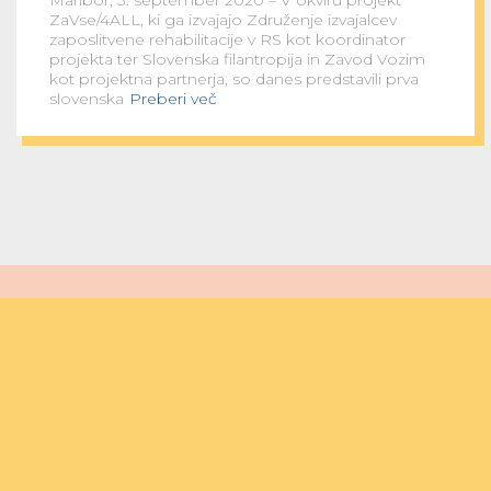
Maribor, 3. september 2020 – V okviru projekt
ZaVse/4ALL, ki ga izvajajo Združenje izvajalcev
zaposlitvene rehabilitacije v RS kot koordinator
projekta ter Slovenska filantropija in Zavod Vozim
kot projektna partnerja, so danes predstavili prva
slovenska
Preberi več