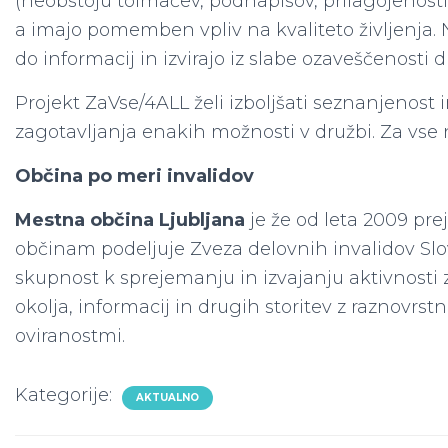
(neobstoju tolmačev, podnapisov, prilagojenosti 
a imajo pomemben vpliv na kvaliteto življenja.
do informacij in izvirajo iz slabe ozaveščenosti 
Projekt ZaVse/4ALL želi izboljšati seznanjenos
zagotavljanja enakih možnosti v družbi. Za vse 
Občina po meri invalidov
Mestna občina Ljubljana
je že od leta 2009 pre
občinam podeljuje Zveza delovnih invalidov Slov
skupnost k sprejemanju in izvajanju aktivnosti
okolja, informacij in drugih storitev z raznovrst
oviranostmi.
Kategorije:
AKTUALNO