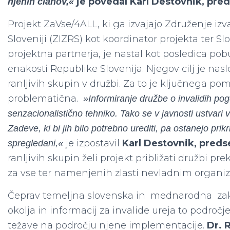
je povedal Karl Destovnik, pre
njenih članov,«
Projekt ZaVse/4ALL, ki ga izvajajo Združenje izva
Sloveniji (ZIZRS) kot koordinator projekta ter S
projektna partnerja, je nastal kot posledica po
enakosti Republike Slovenija. Njegov cilj je nas
ranljivih skupin v družbi. Za to je ključnega po
problematična.
»Informiranje družbe o invalidih pog
senzacionalistično tehniko. Tako se v javnosti ustvari vt
Zadeve, ki bi jih bilo potrebno urediti, pa ostanejo prik
je izpostavil
Karl Destovnik, pred
spregledani,«
ranljivih skupin želi projekt približati družbi pr
za vse ter namenjenih zlasti nevladnim organiz
Čeprav temeljna slovenska in mednarodna zak
okolja in informacij za invalide ureja to področj
težave na področju njene implementacije.
Dr. 