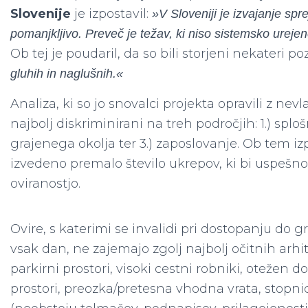
Slovenije
je izpostavil:
»V Sloveniji je izvajanje spr
pomanjkljivo. Preveč je težav, ki niso sistemsko ureje
Ob tej je poudaril, da so bili storjeni nekateri p
gluhih in naglušnih.«
Analiza, ki so jo snovalci projekta opravili z nev
najbolj diskriminirani na treh področjih: 1.) spl
grajenega okolja ter 3.) zaposlovanje. Ob tem izp
izvedeno premalo število ukrepov, ki bi uspešno
oviranostjo.
Ovire, s katerimi se invalidi pri dostopanju do
vsak dan, ne zajemajo zgolj najbolj očitnih arhi
parkirni prostori, visoki cestni robniki, otežen d
prostori, preozka/pretesna vhodna vrata, stopni