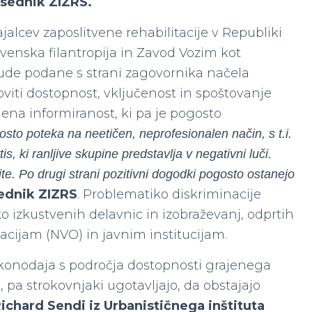
dsednik ZIZRS.
jalcev zaposlitvene rehabilitacije v Republiki
lovenska filantropija in Zavod Vozim kot
bude podane s strani zagovornika načela
loviti dostopnost, vključenost in spoštovanje
mena informiranost, ki pa je pogosto
osto poteka na neetičen, neprofesionalen način, s t.i.
is, ki ranljive skupine predstavlja v negativni luči.
rite. Po drugi strani pozitivni dogodki pogosto ostanejo
sednik ZIZRS
. Problematiko diskriminacije
eko izkustvenih delavnic in izobraževanj, odprtih
acijam (NVO) in javnim institucijam.
onodaja s področja dostopnosti grajenega
e, pa strokovnjaki ugotavljajo, da obstajajo
Richard Sendi iz Urbanističnega inštituta