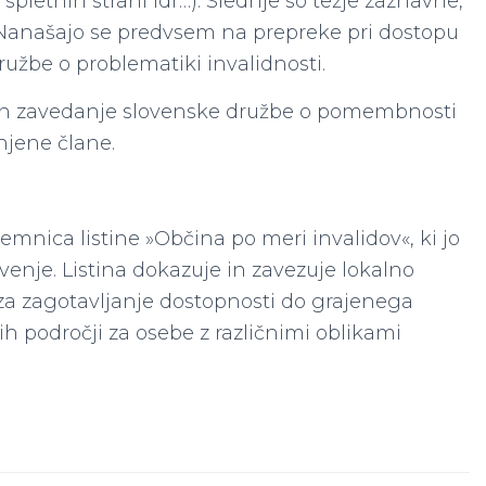
spletnih strani idr…). Slednje so težje zaznavne,
 Nanašajo se predvsem na prepreke pri dostopu
družbe o problematiki invalidnosti.
t in zavedanje slovenske družbe o pomembnosti
njene člane.
jemnica listine »Občina po meri invalidov«, ki jo
enje. Listina dokazuje in zavezuje lokalno
 za zagotavljanje dostopnosti do grajenega
nih področji za osebe z različnimi oblikami