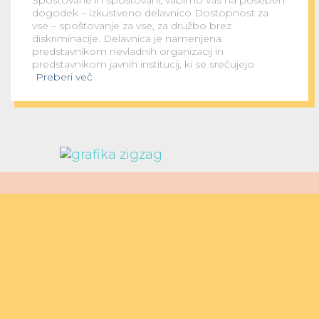
Spoštovane in spoštovani, vabimo vas na poseben
dogodek – izkustveno delavnico Dostopnost za
vse – spoštovanje za vse, za družbo brez
diskriminacije. Delavnica je namenjena
predstavnikom nevladnih organizacij in
predstavnikom javnih institucij, ki se srečujejo
Preberi več