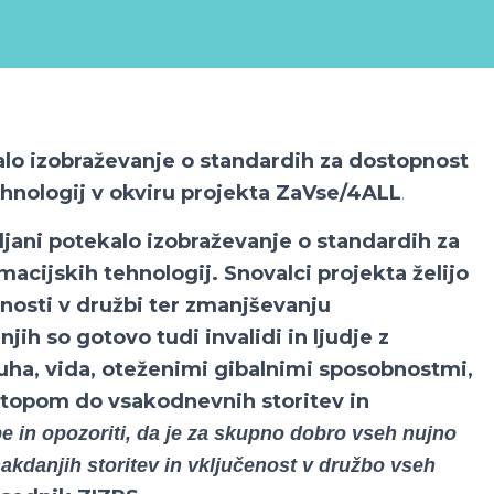
ekalo izobraževanje o standardih za dostopnost
ehnologij v okviru projekta ZaVse/4ALL
.
ljani potekalo izobraževanje o standardih za
macijskih tehnologij. Snovalci projekta želijo
žnosti v družbi ter zmanjševanju
jih so gotovo tudi invalidi in ljudje z
luha, vida, oteženimi gibalnimi sposobnostmi,
ostopom do vsakodnevnih storitev in
be in opozoriti, da je za skupno dobro vseh nujno
kdanjih storitev in vključenost v družbo vseh