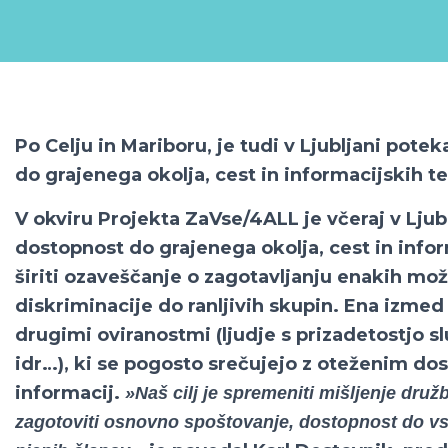
Po Celju in Mariboru, je tudi v Ljubljani pot
do grajenega okolja, cest in informacijskih t
V okviru Projekta ZaVse/4ALL je včeraj v Ljub
dostopnost do grajenega okolja, cest in infor
širiti ozaveščanje o zagotavljanju enakih mo
diskriminacije do ranljivih skupin. Ena izmed n
drugimi oviranostmi (ljudje s prizadetostjo s
idr…), ki se pogosto srečujejo z oteženim d
informacij.
»Naš cilj je spremeniti mišljenje druž
zagotoviti osnovno spoštovanje, dostopnost do vsa