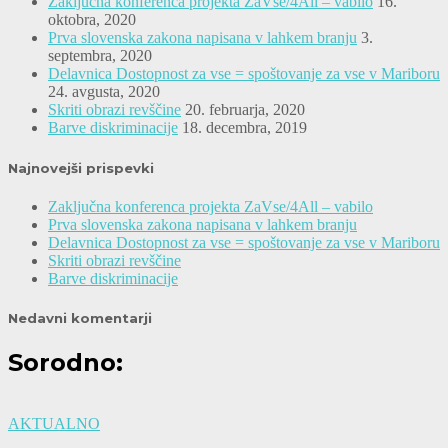
Zaključna konferenca projekta ZaVse/4All – vabilo
16.
oktobra, 2020
Prva slovenska zakona napisana v lahkem branju
3.
septembra, 2020
Delavnica Dostopnost za vse = spoštovanje za vse v Mariboru
24. avgusta, 2020
Skriti obrazi revščine
20. februarja, 2020
Barve diskriminacije
18. decembra, 2019
Najnovejši prispevki
Zaključna konferenca projekta ZaVse/4All – vabilo
Prva slovenska zakona napisana v lahkem branju
Delavnica Dostopnost za vse = spoštovanje za vse v Mariboru
Skriti obrazi revščine
Barve diskriminacije
Nedavni komentarji
Sorodno:
AKTUALNO