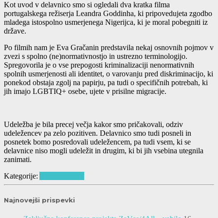
Kot uvod v delavnico smo si ogledali dva kratka filma
portugalskega režiserja Leandra Goddinha, ki pripovedujeta zgodbo
mladega istospolno usmerjenega Nigerijca, ki je moral pobegniti iz
države.
Po filmih nam je Eva Gračanin predstavila nekaj osnovnih pojmov v
zvezi s spolno (ne)normativnostjo in ustrezno terminologijo.
Spregovorila je o vse prepogosti kriminalizaciji nenormativnih
spolnih usmerjenosti ali identitet, o varovanju pred diskriminacijo, ki
ponekod obstaja zgolj na papirju, pa tudi o specifičnih potrebah, ki
jih imajo LGBTIQ+ osebe, ujete v prisilne migracije.
Udeležba je bila precej večja kakor smo pričakovali, odziv
udeležencev pa zelo pozitiven. Delavnico smo tudi posneli in
posnetek bomo posredovali udeležencem, pa tudi vsem, ki se
delavnice niso mogli udeležit in drugim, ki bi jih vsebina utegnila
zanimati.
Kategorije:
AKTUALNO
Najnovejši prispevki