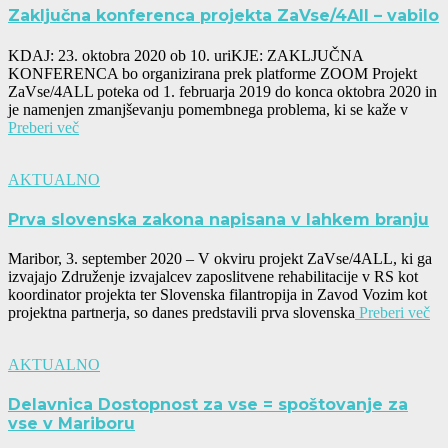
Zaključna konferenca projekta ZaVse/4All – vabilo
KDAJ: 23. oktobra 2020 ob 10. uriKJE: ZAKLJUČNA
KONFERENCA bo organizirana prek platforme ZOOM Projekt
ZaVse/4ALL poteka od 1. februarja 2019 do konca oktobra 2020 in
je namenjen zmanjševanju pomembnega problema, ki se kaže v
Preberi več
AKTUALNO
Prva slovenska zakona napisana v lahkem branju
Maribor, 3. september 2020 – V okviru projekt ZaVse/4ALL, ki ga
izvajajo Združenje izvajalcev zaposlitvene rehabilitacije v RS kot
koordinator projekta ter Slovenska filantropija in Zavod Vozim kot
projektna partnerja, so danes predstavili prva slovenska
Preberi več
AKTUALNO
Delavnica Dostopnost za vse = spoštovanje za
vse v Mariboru