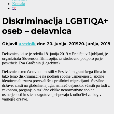
Kontakt
Diskriminacija LGBTIQA+
oseb – delavnica
Objavil
urednik
dne
20. junija, 2019
20. junija, 2019
Delavnico, ki se je odvila 18. junija 2019 v Pritličju v Ljubljani, je
organizirala Slovenska filantropija, za strokovno podporo pa je
poskrbela Eva Gračanin (Legebitra).
Delavnico smo časovno umestili v Festival migrantskega filma in
tako temo diskriminacije na podlagi spolne usmerjenosti, spolne
identitete ali izraza povezali še s prisilnimi migracijami. Številne
države, zlasti na globalnem jugu, namreč dejansko, včasih pa tudi z
zakonom, preganjajo različne oblike nenormativne spolne
usmerjenosti in s tem zagotovo prispevajo k odločitvi za beg v
varnejše države.